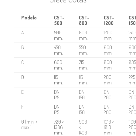
Modelo
CST-
CST-
CST-
CS
500
800
1200
150
A
500
800
1200
150
mm.
mm.
mm.
mm
B
450
550
600
60
mm.
mm.
mm.
mm
C
600
715
800
835
mm.
mm.
mm.
mm
D
115
115
200
225
mm.
mm.
mm.
mm
E
DN
DN
DN
DN
125
150
200
20
F
DN
DN
DN
DN
125
150
200
20
G (min. <
720 <
900
1010 <
1100
max.)
1386
<
1810
20
mm.
1400
mm.
mm