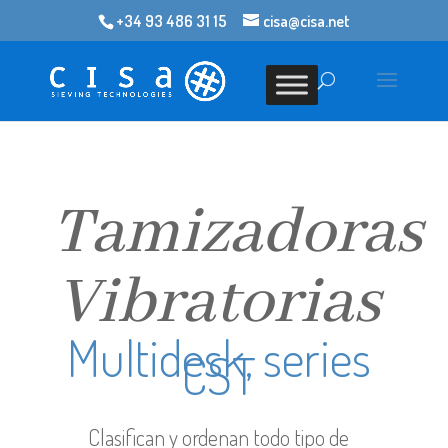
+34 93 486 31 15
cisa@cisa.net
Tamizadoras
Vibratorias
Multidesk, series
CST
Clasifican y ordenan todo tipo de