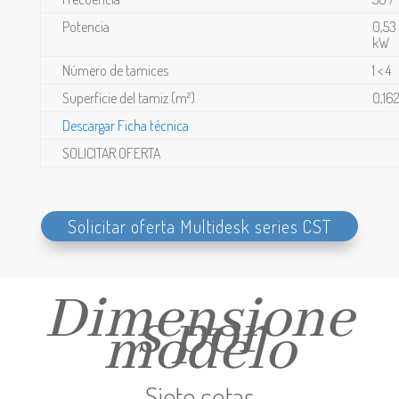
Potencia
0,53
kW
Número de tamices
1 < 4
Superfície del tamiz (m²)
0,16
Descargar Ficha técnica
SOLICITAR OFERTA
Solicitar oferta Multidesk series CST
Dimensione
s por
modelo
Siete cotas