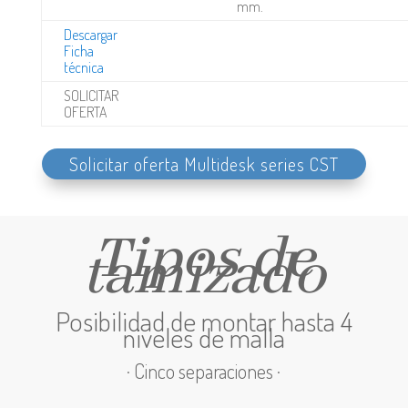
mm.
Descargar
Ficha
técnica
SOLICITAR
OFERTA
Solicitar oferta Multidesk series CST
Tipos de
tamizado
Posibilidad de montar hasta 4
niveles de malla
· Cinco separaciones ·