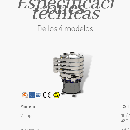
Especificaci
ones
técnicas
De los 4 modelos
Modelo
CST
Voltaje
110/
480
Frecuencia
50 /