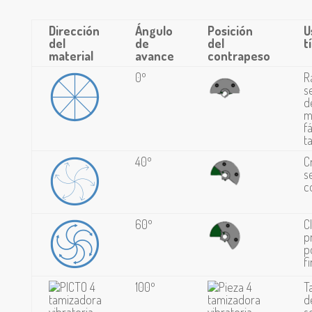
Dirección
Ángulo
Posición
U
del
de
del
t
material
avance
contrapeso
0º
R
s
d
m
f
t
40º
C
s
c
60º
C
p
p
f
100º
T
d
s