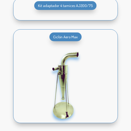
Kit adaptador 4 tamices AJ200/75
Ciclón Aero Max