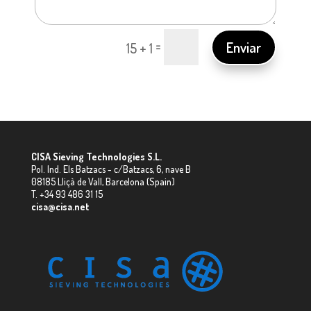
=
Enviar
15 + 1
CISA Sieving Technologies S.L.
Pol. Ind. Els Batzacs - c/Batzacs, 6, nave B
08185 Lliçà de Vall, Barcelona (Spain)
T. +34 93 486 31 15
cisa@cisa.net