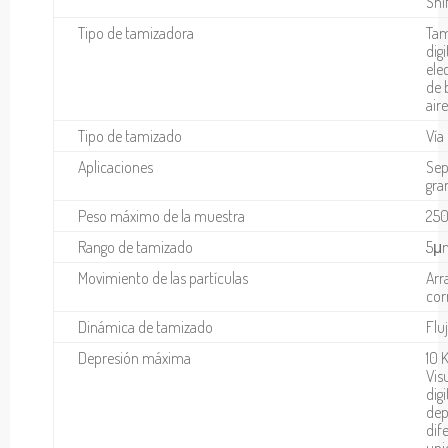
Shi
Tipo de tamizadora
Tam
digi
ele
de 
aire
Tipo de tamizado
Vía
Aplicaciones
Sep
gra
Peso máximo de la muestra
250
Rango de tamizado
5μm
Movimiento de las partículas
Arr
cor
Dinámica de tamizado
Fluj
Depresión máxima
10 
Vis
digi
dep
dif
uni