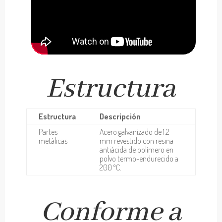
Estructura
Estructura
Descripción
Partes
Acero galvanizado de 1,2
metálicas
mm revestido con resina
antiácida de polímero en
polvo termo-endurecido a
200 ºC.
Conforme a