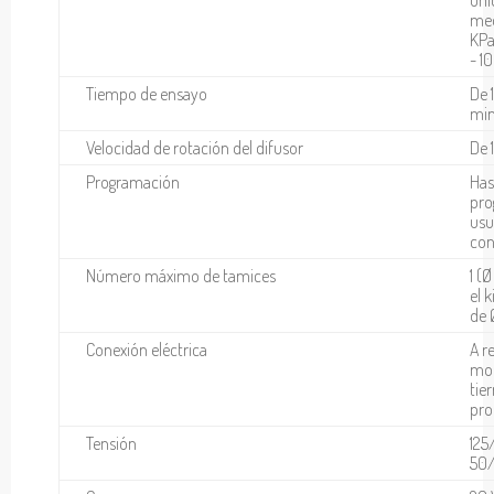
med
KPa,
- 1
Tiempo de ensayo
De 
min
Velocidad de rotación del difusor
De 
Programación
Has
pro
usu
con
Número máximo de tamices
1 (
el 
de 
Conexión eléctrica
A r
mon
tie
pro
Tensión
125
50