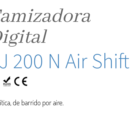
amizadora
igital
J 200 N Air Shift
ítica, de barrido por aire.