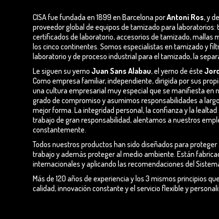
CISA fue fundada en 1899 en Barcelona por
Antoni Ros
, y 
proveedor global de equipos de tamizado para laboratorios: 
certificados de laboratorio, accesorios de tamizado, mallas 
los cinco continentes. Somos especialistas en tamizado y filt
laboratorio y de proceso industrial para el tamizado, la separa
Le siguen su yerno
Juan Sans Alabau
, el yerno de éste
Jord
Como empresa familiar, independiente, dirigida por sus prop
una cultura empresarial muy especial que se manifiesta en 
grado de compromiso y asumimos responsabilidades a largo p
mejor forma. La integridad personal, la confianza y la lealt
trabajo de gran responsabilidad, alentamos a nuestros emp
constantemente.
Todos nuestros productos han sido diseñados para proteger a
trabajo y además proteger al medio ambiente. Están fabrica
internacionales y aplicando las recomendaciones del Sistem
Más de 120 años de experiencia y los 3 mismos principios qu
calidad, innovación constante y el servicio flexible y persona