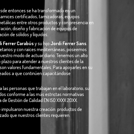
desde entonces se ha transformado en un
tamices certificados, tamizadoras, equipos
metálicas entre otros productos y con presencia en
ración, diseño y fabricación de equipos de
ción de sólidos y líquidos.
i Ferrer Carabús
y su hijo
Jordi Ferrer Sans
.
ietarios y con raíces mediterráneas, poseemos
nuestro modo de actuar diario. Tenemos un alto
lazo para atender a nuestros clientes de la
ad son valores fundamentales. Para apoyarles en su
leados a que continúen capacitándose
 las personas que trabajan en el laboratorio, su
dos conforme a las más estrictas normativas
a de Gestión de Calidad EN ISO XXXX:20XX.
e impulsaron nuestra creación: productos de
lizado que nuestros clientes requieren.