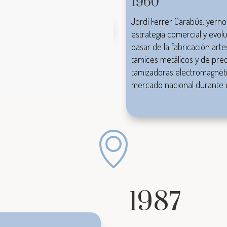
1960
de
vídeo
Jordi Ferrer Carabús, yern
Descargue el PDF corporativo⏬
estrategia comercial y evol
pasar de la fabricación arte
tamices metálicos y de pre
tamizadoras electromagnéti
mercado nacional durante c
1987