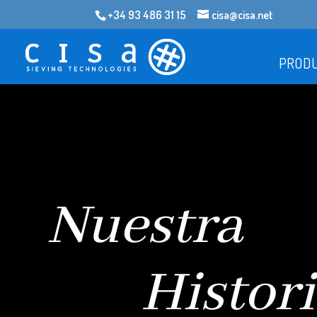
+34 93 486 31 15
cisa@cisa.net
PROD
Nuestra
Histori