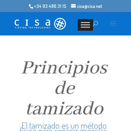
+34 93 486 31 15
cisa@cisa.net
Principios
de
tamizado
El tamizado es un método
físico para separar mezclas.