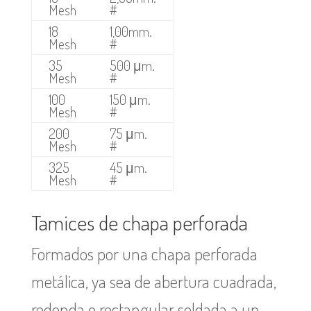
Mesh
#
18
1,00mm.
Mesh
#
35
500 μm.
Mesh
#
100
150 μm.
Mesh
#
200
75 μm.
Mesh
#
325
45 μm.
Mesh
#
Tamices de chapa perforada
Formados por una chapa perforada
metálica, ya sea de abertura cuadrada,
redonda o rectangular soldada a un