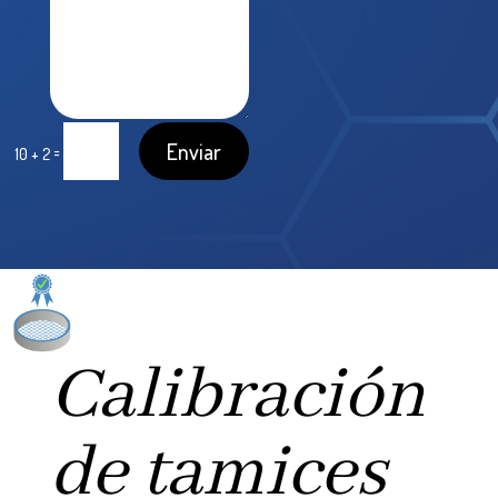
Enviar
=
10 + 2
Calibración
de tamices