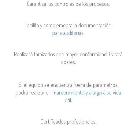
G
arantiza los controles de los
procesos
.
F
acilita y complementa la
documentación
para
auditorias
.
R
ealizará tamizados con mayor
conformidad. Evitará
costes.
Si el equipo se encuentra fuera de parámetros,
podrá realizar un
mantenimiento y alargará su vida
útil
.
Certificados profesionales.